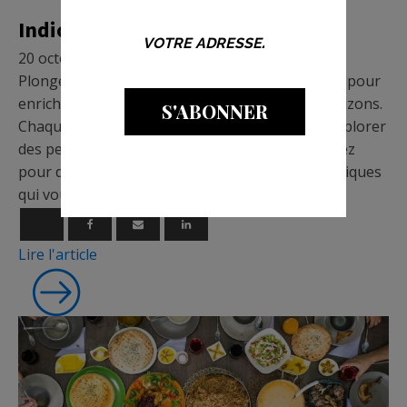
Micronutrition
Indice HOMA et index QUICKI ?
20 octobre 2020
Plongez dans les détails fascinants de cet article pour
enrichir votre compréhension et élargir vos horizons.
S'ABONNER
Chaque mot de cet article est une invitation à explorer
des perspectives nouvelles et captivantes. Cliquez
pour découvrir des informations et des idées uniques
qui vous attendent !
Lire l'article