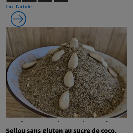
Lire l'article
Épices
-
Micronutrition
-
Nutrition
-
Recettes
-
Vidéo
Sellou sans gluten au sucre de coco,