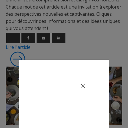
Chaque mot de cet article est une invitation à explorer
des perspectives nouvelles et captivantes. Cliquez
pour découvrir des informations et des idées uniques
qui vous attendent !
Lire l'article
ABONNEZ-
VOUS À MA
NEWSLETTER