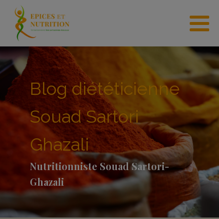
Blog diététicienne
Souad Sartori
Ghazali
Nutritionniste Souad Sartori-
Ghazali