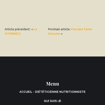
VOUS À MA
NEWSLETTER
Article précédent: «
La
Prochain article:
Pancake farine
VITAMINE D
d'avoine
»
S'ABONNER
Menu
ACCUEIL - DIÉTÉTICIENNE NUTRITIONNISTE
QUI SUIS-JE