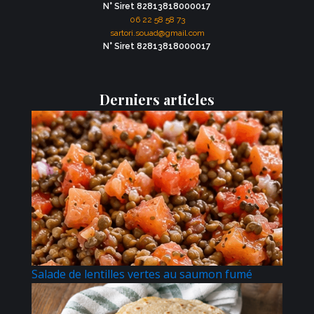
N° Siret 82813818000017
06 22 58 58 73
sartori.souad@gmail.com
N° Siret 82813818000017
Derniers articles
Salade de lentilles vertes au saumon fumé