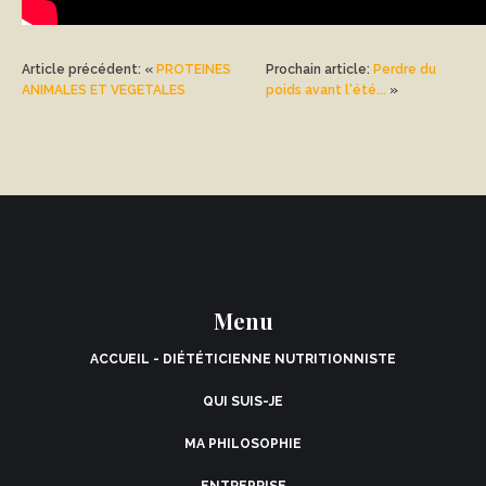
Article précédent: «
PROTEINES
Prochain article:
Perdre du
ABONNEZ-
ANIMALES ET VEGETALES
poids avant l'été...
»
VOUS À MA
NEWSLETTER
Menu
S'ABONNER
ACCUEIL - DIÉTÉTICIENNE NUTRITIONNISTE
QUI SUIS-JE
MA PHILOSOPHIE
ENTREPRISE