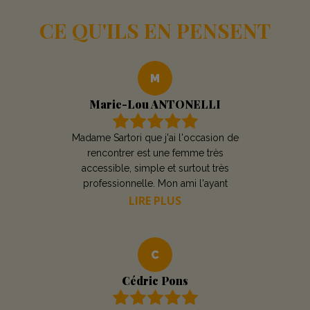
CE QU'ILS EN PENSENT
M
Marie-Lou ANTONELLI
Madame Sartori que j'ai l'occasion de
rencontrer est une femme très
accessible, simple et surtout très
professionnelle. Mon ami l'ayant
consulté suite à une insuffisance rénale
LIRE PLUS
a été très agréablement surpris par le
sérieux avec lequel elle s'est occupé
de son problème allant jusqu'à solliciter
C
le médecin néphrologue qui le suit. Elle
l'a reçu hors rendez-vous et
Cédric Pons
gratuitement. Je recommande vivement
cette nutritionniste .