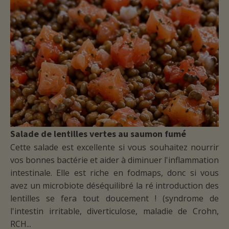
Il faut du temps, de la persévérance et
de la volonté. Et accepter de se faire
accompagner par quelqu'un de
compétent.
J'espère que ce témoignage vous
encouragera et vous sera utile.
En attendant je remercie Souad pour
son accompagnement et sa
bienveillance
Madame Sartori que j'ai l'occasion de
rencontrer est une femme très
Salade de lentilles vertes au saumon fumé
accessible, simple et surtout très
professionnelle. Mon ami l'ayant
Cette salade est excellente si vous souhaitez nourrir
consulté suite à une insuffisance rénale
vos bonnes bactérie et aider à diminuer l'inflammation
a été très agréablement surpris par le
intestinale. Elle est riche en fodmaps, donc si vous
sérieux avec lequel elle s'est occupé
avez un microbiote déséquilibré la ré introduction des
de son problème allant jusqu'à solliciter
lentilles se fera tout doucement ! (syndrome de
le médecin néphrologue qui le suit. Elle
l'intestin irritable, diverticulose, maladie de Crohn,
l'a reçu hors rendez-vous et
gratuitement. Je recommande vivement
RCH...