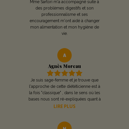
Mme Sartori m'a accompagné suite à
Mme Antonelli
des problèmes digestifs et son
professionnalisme et ses
encouragement m'ont aidé à changer
mon alimentation et mon hygiène de
vie.
A
Agnès Moreau
Je suis sage-femme et je trouve que
l'approche de cette diététicienne est à
la fois "classique" , dans le sens où les
bases nous sont ré-expliquées quant à
l'équilibre alimentaire, mais sa prise en
LIRE PLUS
charge est aussi complète et avant
gardiste. J'ai aimé apprendre pourquoi
j'avais des hypoglycémies malgré mes
N