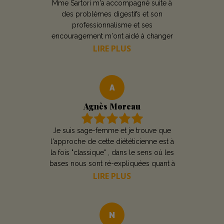
Mme Sartori m'a accompagné suite à
Mme Antonelli
des problèmes digestifs et son
professionnalisme et ses
encouragement m'ont aidé à changer
mon alimentation et mon hygiène de
LIRE PLUS
vie.
A
Agnès Moreau
Je suis sage-femme et je trouve que
l'approche de cette diététicienne est à
la fois "classique" , dans le sens où les
bases nous sont ré-expliquées quant à
l'équilibre alimentaire, mais sa prise en
LIRE PLUS
charge est aussi complète et avant
gardiste. J'ai aimé apprendre pourquoi
j'avais des hypoglycémies malgré mes
N
petits déjeuners que je pensais