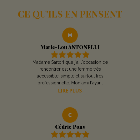
CE QU'ILS EN PENSENT
M
Marie-Lou ANTONELLI
Madame Sartori que j'ai l'occasion de
rencontrer est une femme très
accessible, simple et surtout très
professionnelle. Mon ami l'ayant
consulté suite à une insuffisance rénale
LIRE PLUS
a été très agréablement surpris par le
sérieux avec lequel elle s'est occupé
de son problème allant jusqu'à solliciter
C
le médecin néphrologue qui le suit. Elle
l'a reçu hors rendez-vous et
Cédric Pons
gratuitement. Je recommande vivement
cette nutritionniste .