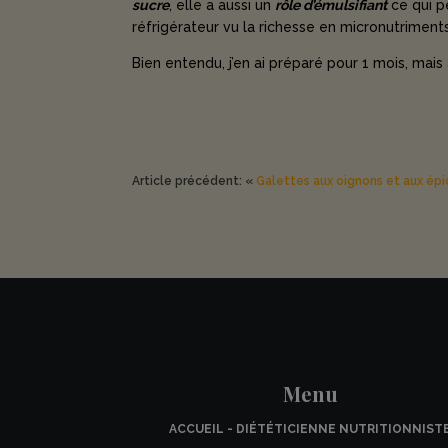
sucre
, elle a aussi un
rôle d’émulsifiant
ce qui p
réfrigérateur vu la richesse en micronutriments
Bien entendu, j’en ai préparé pour 1 mois, mais
Article précédent: «
Galettes aux oignons et aux épi
Menu
ACCUEIL - DIÉTÉTICIENNE NUTRITIONNIST