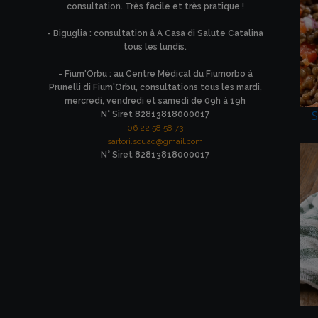
consultation. Très facile et très pratique !
- Biguglia : consultation à A Casa di Salute Catalina
tous les lundis.
- Fium'Orbu : au Centre Médical du Fiumorbo à
Prunelli di Fium'Orbu, consultations tous les mardi,
mercredi, vendredi et samedi de 09h à 19h
S
N° Siret 82813818000017
06 22 58 58 73
sartori.souad@gmail.com
N° Siret 82813818000017