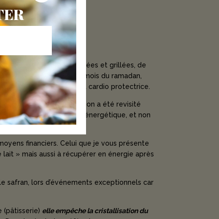
TER
oulues ,d’amandes émondées et grillées, de
t le plus dégusté durant le mois du ramadan,
rées anti inflammatoire et cardio protectrice.
 grillées. La présentation a été revisité
à cause de son rôle hyper énergétique, et non
moyens financiers. Celui que je vous présente
e lait » mais aussi à récupérer en énergie après
le safran, lors d’événements exceptionnels car
 (pâtisserie)
elle empêche la cristallisation du