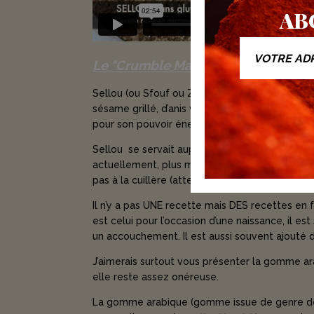
AB
Le "Crumble Marocain"
Sellou (ou Sfouf ou Zoumitta) est un genre de
sésame grillé, d’anis vert grillé et d’autres é
pour son pouvoir énergétique mais aussi pour s
Sellou se servait auparavant en forme de côn
actuellement, plus moderne, en forme de truff
pas à la cuillère (attention ! on a vite fait d'êt
Il n’y a pas UNE recette mais DES recettes en 
est celui pour l’occasion d’une naissance, il e
un accouchement. Il est aussi souvent ajouté 
J’aimerais surtout vous présenter la gomme ar
elle reste assez onéreuse.
La gomme arabique (gomme issue de genre de 