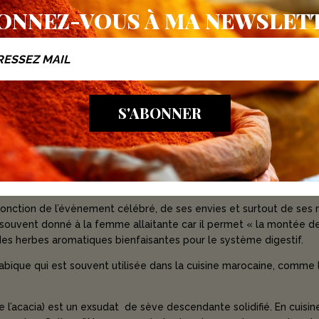
ONNEZ-VOUS À MA NEWSLET
« crumble marocain » à base de céréales, graines fraîchement m
S'ABONNER
pices sans oublier le choix d'une bonne matière grasse. C’est LE me
a richesse en micronutriments, en fibres et en graisses poly insatu
e saupoudré au sommet de sucre semoule ou bien décoré d’amandes
e à déguster à l’unité. Cela permet d’en limiter la consommation, 
re addicte, tellement c’est bon).
fonction de l’évènement célébré, de ses envies et surtout de ses 
st souvent donné à la femme allaitante car il permet « la montée d
des herbes aromatiques bienfaisantes pour le système digestif.
abique qui est souvent utilisée dans la cuisine marocaine, comme 
l’acacia) est un exsudat
de sève descendante solidifié. En cuisine