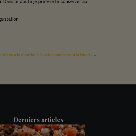
. Dans le doute je préfère le conserver au
égustation
alettes à la menthe à feuilles rondes et à la Nepita
»
Derniers articles