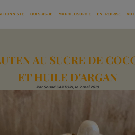
RITIONNISTE
QUI SUIS-JE
MA PHILOSOPHIE
ENTREPRISE
VOT
LUTEN AU SUCRE DE COCO
ET HUILE D'ARGAN
Par
Souad SARTORI
, le
2 mai 2019