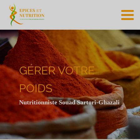
GÉRER VOTRE
POIDS
Nutritionniste Souad Sartori-Ghazali