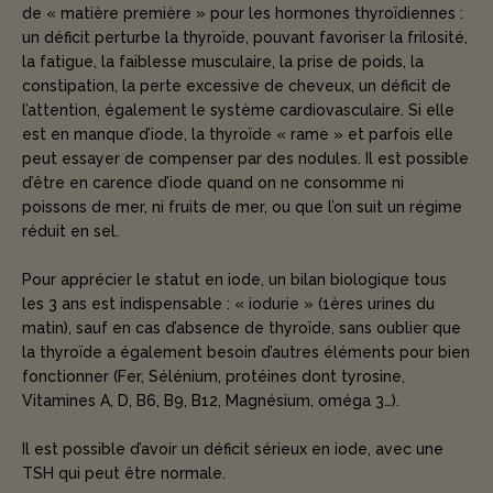
de « matière première » pour les hormones thyroïdiennes :
un déficit perturbe la thyroïde, pouvant favoriser la frilosité,
la fatigue, la faiblesse musculaire, la prise de poids, la
constipation, la perte excessive de cheveux, un déficit de
l’attention, également le système cardiovasculaire. Si elle
est en manque d’iode, la thyroïde « rame » et parfois elle
peut essayer de compenser par des nodules. Il est possible
d’être en carence d’iode quand on ne consomme ni
poissons de mer, ni fruits de mer, ou que l’on suit un régime
réduit en sel.
Pour apprécier le statut en iode, un bilan biologique tous
les 3 ans est indispensable : « iodurie » (1ères urines du
matin), sauf en cas d’absence de thyroïde, sans oublier que
la thyroïde a également besoin d’autres éléments pour bien
fonctionner (Fer, Sélénium, protéines dont tyrosine,
Vitamines A, D, B6, B9, B12, Magnésium, oméga 3…).
Il est possible d’avoir un déficit sérieux en iode, avec une
TSH qui peut être normale.