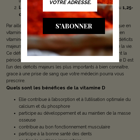
trouve dans la circulation sanguine
la seconde au niveau des reins
, pour aboutir au
1,25-
dihydroxyvitamine D ou Calcitriol
S'ABONNER
Par ailleurs, les valeurs santé optimale du statut biologique en
vitamine D ont été revus à la hausse. De ce fait, le déficit en
vitamine D est considéré actuellement comme l’un des déficits
majeurs de la population en générale à tous les âges de la vie.
Ce déficit, voir cette carence profonde se retrouve durant la
période d’ensoleillement minimum. Le déficit en vitamine D est
l’un des déficits majeurs les plus importants à bien connaître,
grace à une prise de sang que votre médecin pourra vous
prescrire.
Quels sont les bénéfices de la vitamine D
Elle contribue à l’absorption et à l’utilisation optimale du
calcium et du phosphore
participe au développement et au maintien de la masse
osseuse
contribue au bon fonctionnement musculaire
participe à la bonne santé des dents