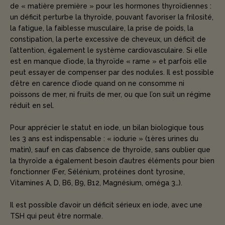
de « matière première » pour les hormones thyroïdiennes :
un déficit perturbe la thyroïde, pouvant favoriser la frilosité,
la fatigue, la faiblesse musculaire, la prise de poids, la
constipation, la perte excessive de cheveux, un déficit de
l’attention, également le système cardiovasculaire. Si elle
est en manque d’iode, la thyroïde « rame » et parfois elle
peut essayer de compenser par des nodules. Il est possible
d’être en carence d’iode quand on ne consomme ni
poissons de mer, ni fruits de mer, ou que l’on suit un régime
réduit en sel.
Pour apprécier le statut en iode, un bilan biologique tous
les 3 ans est indispensable : « iodurie » (1ères urines du
matin), sauf en cas d’absence de thyroïde, sans oublier que
la thyroïde a également besoin d’autres éléments pour bien
fonctionner (Fer, Sélénium, protéines dont tyrosine,
Vitamines A, D, B6, B9, B12, Magnésium, oméga 3…).
Il est possible d’avoir un déficit sérieux en iode, avec une
TSH qui peut être normale.