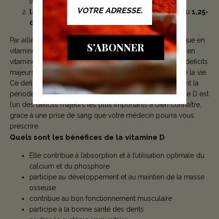
trouve dans la circulation sanguine
la seconde au niveau des reins
, pour aboutir au
1,25-
dihydroxyvitamine D ou Calcitriol
Par ailleurs, les valeurs santé optimale du statut biologique en
S'ABONNER
vitamine D ont été revus à la hausse. De ce fait, le déficit en
vitamine D est considéré actuellement comme l’un des déficits
majeurs de la population en générale à tous les âges de la vie.
Ce déficit, voir cette carence profonde se retrouve durant la
période d’ensoleillement minimum. Le déficit en vitamine D est
l’un des déficits majeurs les plus importants à bien connaître,
grace à une prise de sang que votre médecin pourra vous
prescrire.
Quels sont les bénéfices de la vitamine D
Elle contribue à l’absorption et à l’utilisation optimale du
calcium et du phosphore
participe au développement et au maintien de la masse
osseuse
contribue au bon fonctionnement musculaire
participe à la bonne santé des dents