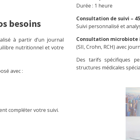
Durée : 1 heure
Consultation de suivi – 45
s besoins
Suivi personnalisé et analy
Consultation microbiote i
lisé à partir d’un journal
(SII, Crohn, RCH) avec jou
ilibre nutritionnel et votre
Des tarifs spécifiques 
structures médicales spécia
osé avec :
ONNEZ-VOUS À MA NEWSLET
ent compléter votre suivi.
S'ABONNER