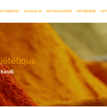
RITIONNISTE
QUI SUIS-JE
MA PHILOSOPHIE
ENTREPRISE
VOT
iététique
hazali