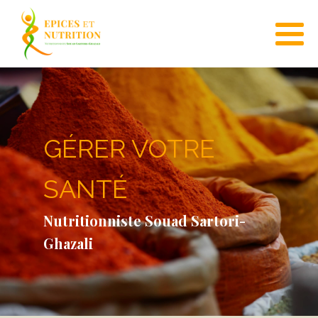
GÉRER VOTRE
SANTÉ
Nutritionniste Souad Sartori-
Ghazali