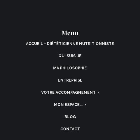
Menu
ABONNEZ-
ACCUEIL - DIÉTÉTICIENNE NUTRITIONNISTE
VOUS À MA
QUI SUIS-JE
NEWSLETTER
MA PHILOSOPHIE
ENTREPRISE
VOTRE ACCOMPAGNEMENT
MON ESPACE...
S'ABONNER
BLOG
CONTACT