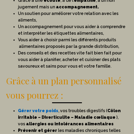
Grâce à une
écoute
, à de l’
empathie
, à un non
jugement mais un
accompagnement.
Un soutien pour améliorer votre relation avec les
aliments,
Un accompagnement pour vous aider à comprendre
et interpréter les étiquettes alimentaires,
Vous aider à choisir parmi les différents produits
alimentaires proposés par la grande distribution,
Des conseils et des recettes vite fait bien fait pour
vous aider à planifier, acheter et cuisiner des plats
savoureux et sains pour vous et votre famille.
Grâce à un plan personnalisé
vous pourrez :
Gérer votre poids
, vos troubles digestifs (
Côlon
irritable – Diverticulite – Maladie cœliaque
),
vos
allergies ou intolérances alimentaires
Prévenir et gérer
les maladies chroniques telles